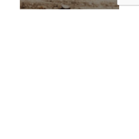
Forjados de viguetas pretensadas
Materiales de construcción en
Valencia
Forjados con viguetas
pretensadas: eficiencia
desde el diseño hasta la
ejecución