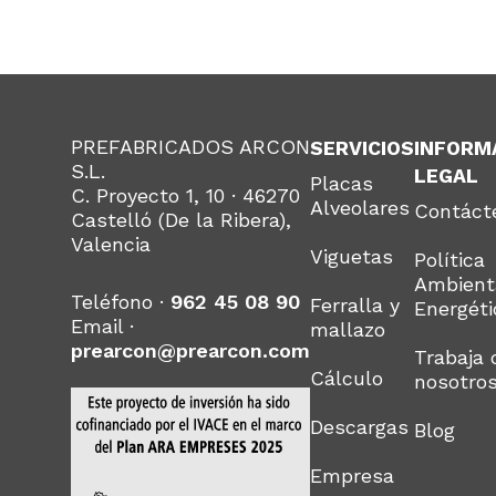
PREFABRICADOS ARCON
SERVICIOS
INFORM
S.L.
LEGAL
Placas
C. Proyecto 1, 10 · 46270
Alveolares
Contáct
Castelló (De la Ribera),
Valencia
Viguetas
Política
Ambient
Teléfono ·
962 45 08 90
Ferralla y
Energéti
Email ·
mallazo
prearcon@prearcon.com
Trabaja 
Cálculo
nosotro
Descargas
Blog
Empresa